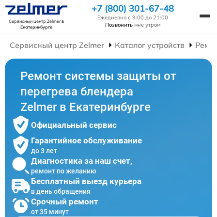
+7 (800) 301-67-48
Ежедневно с 9:00 до 21:00
Сервисный центр Zelmer
в
Позвонить
мне утром
Екатеринбурге
Сервисный центр Zelmer
Каталог устройств
Ремо
Ремонт системы защиты от
перегрева блендера
Zelmer в Екатеринбурге
Официальный сервис
Гарантийное обслуживание
до 3 лет
Диагностика за наш счет,
ремонт по желанию
Бесплатный выезд курьера
в день обращения
Срочный ремонт
от 35 минут