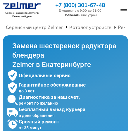
+7 (800) 301-67-48
Ежедневно с 9:00 до 21:00
Сервисный центр Zelmer
в
Позвонить
мне утром
Екатеринбурге
Сервисный центр Zelmer
Каталог устройств
Ремо
Замена шестеренок редуктора
блендера
Zelmer в Екатеринбурге
Официальный сервис
Гарантийное обслуживание
до 3 лет
Диагностика за наш счет,
ремонт по желанию
Бесплатный выезд курьера
в день обращения
Срочный ремонт
от 35 минут