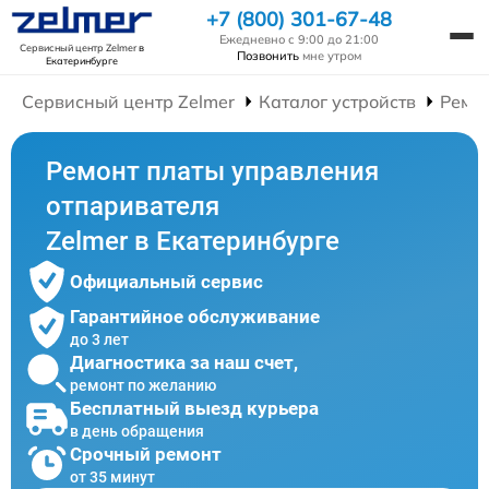
+7 (800) 301-67-48
Ежедневно с 9:00 до 21:00
Сервисный центр Zelmer
в
Позвонить
мне утром
Екатеринбурге
Сервисный центр Zelmer
Каталог устройств
Ремо
Ремонт платы управления
отпаривателя
Zelmer в Екатеринбурге
Официальный сервис
Гарантийное обслуживание
до 3 лет
Диагностика за наш счет,
ремонт по желанию
Бесплатный выезд курьера
в день обращения
Срочный ремонт
от 35 минут