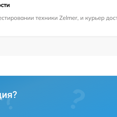
сти
тировании техники Zelmer, и курьер дост
ция?