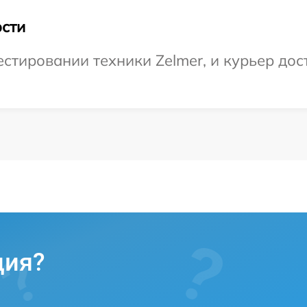
сти
тировании техники Zelmer, и курьер дост
ция?