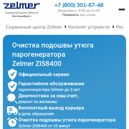
+7 (800) 301-67-48
Ежедневно с 9:00 до 21:00
Сервисный центр Zelmer
в
Позвонить
мне утром
Екатеринбурге
Сервисный центр Zelmer
Каталог устройств
Ремо
Очистка подошвы утюга
парогенератора
Zelmer ZIS8400
Официальный сервис
Гарантийное обслуживание
парогенератора Zelmer до 3 лет
Диагностика за наш счет,
ремонт по желанию
Бесплатный выезд курьера
в день обращения
Очистка подошвы утюга парогенератора
Zelmer ZIS8400 от 35 минут