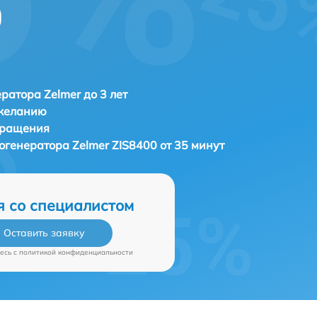
0
ратора Zelmer до 3 лет
 желанию
бращения
рогенератора
Zelmer ZIS8400 от 35 минут
я со специалистом
Оставить заявку
есь c
политикой конфиденциальности