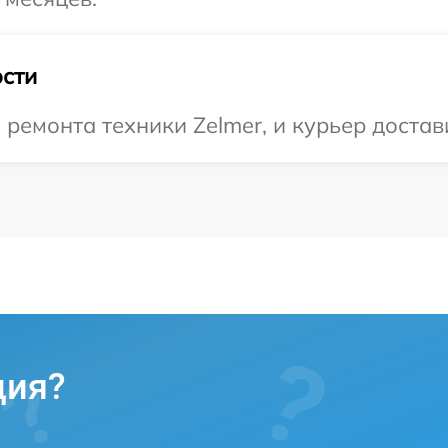
сти
емонта техники Zelmer, и курьер достави
ция?