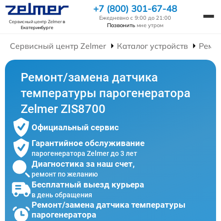
+7 (800) 301-67-48
Ежедневно с 9:00 до 21:00
Сервисный центр Zelmer
в
Позвонить
мне утром
Екатеринбурге
Сервисный центр Zelmer
Каталог устройств
Ремо
Ремонт/замена датчика
температуры парогенератора
Zelmer ZIS8700
Официальный сервис
Гарантийное обслуживание
парогенератора Zelmer до 3 лет
Диагностика за наш счет,
ремонт по желанию
Бесплатный выезд курьера
в день обращения
Ремонт/замена датчика температуры
парогенератора