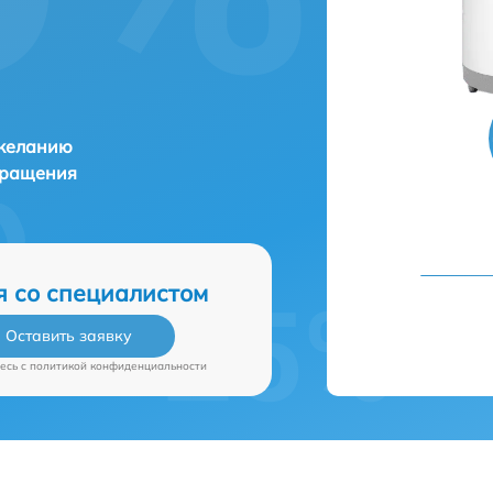
 желанию
бращения
я со специалистом
Оставить заявку
есь c
политикой конфиденциальности