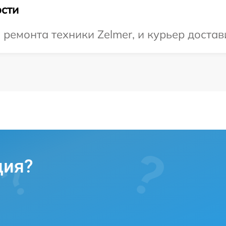
сти
емонта техники Zelmer, и курьер достави
ция?